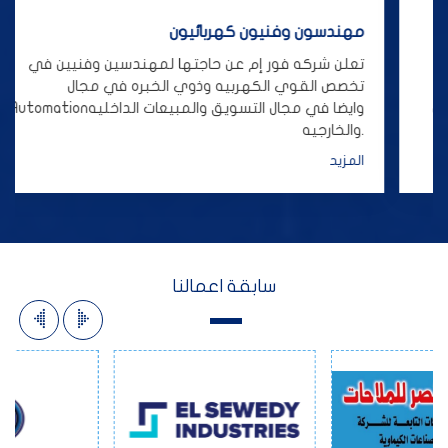
ربائيون
مهندسون وفنيون كهرب
 حاجتها لمهندسين وفنيين في
تعلن شركه فور إم عن ح
ه وذوي الخبره في مجال
تخصص القوي الكهربيه 
الAutomationوايضا في مجال التسويق والمبيعات الداخليه
والخارجيه.
المزيد
سابقة اعمالنا