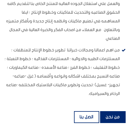
والعمل علي استغلال الجوده العاليه للمنتج الخاص بنا لتقديم كافه
الحقوق الصناعيه والتحديث للماكينات وخطوط الإنتاج ؛ ايضا
المساهمه في تصنيع ماكينات وانظمه إنتاج جديدة وبأفكار متميزه
وبالتعاون مع العملاء من اصحاب الفكر والخبرة العالية في المجال
الصناعي
من اهم اعمالنا ومجالات خبراتنا تطوير خطوط الإنتاج للمنظفات ؛
المستلزمات الطبيه والدوائيه ؛ المستلزمات الغذائيه ؛ خطوط التعبئة ؛
خطوط التغليف ؛ خطوط الفرز ؛ صناعه الأسمده ؛ صناعه الكيماويات ؛
صناعه النسيج بمختلف اشكاله وانواعه وأقسامه ( غزل -صباغه-
تجهيز- غسيل) ؛تحديث وتطوير ماكينات البلاستيك المختلفه ؛صناعه
الرخام والسيراميك.
من نحن
اتصل بنا