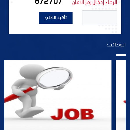
872707
الرجاء إدخال رمز الامان
تأكيد الطلب
الوظائف